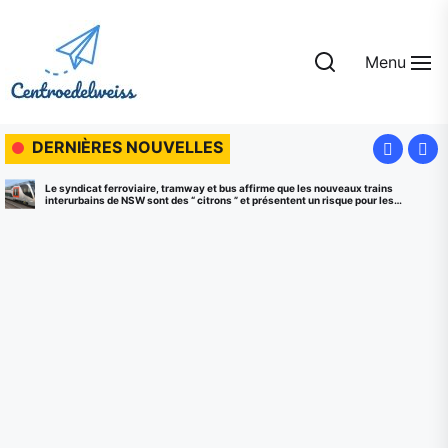
Skip
to
the
Menu
content
Centroedelweiss
DERNIÈRES NOUVELLES
viaire, tramway et bus affirme que les nouveaux trains
Traverser la fronti
SW sont des “ citrons ” et présentent un risque pour les